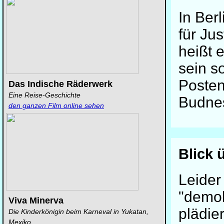
In Ber
für Ju
heißt 
sein s
Posten
Das Indische Räderwerk
Eine Reise-Geschichte
Budnes
den ganzen Film online sehen
Blick 
Leider
"demok
Viva Minerva
plädie
Die Kinderkönigin beim Karneval in Yukatan,
Mexiko