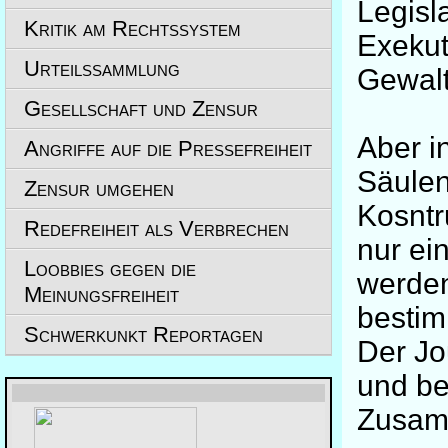
Legisl
Kritik am Rechtssystem
Exekut
Urteilssammlung
Gewalt
Gesellschaft und Zensur
Aber i
Angriffe auf die Pressefreiheit
Säulen
Zensur umgehen
Kosntr
Redefreiheit als Verbrechen
nur ein
Loobbies gegen die
werden
Meinungsfreiheit
bestim
Schwerkunkt Reportagen
Der Jo
und be
Zusam