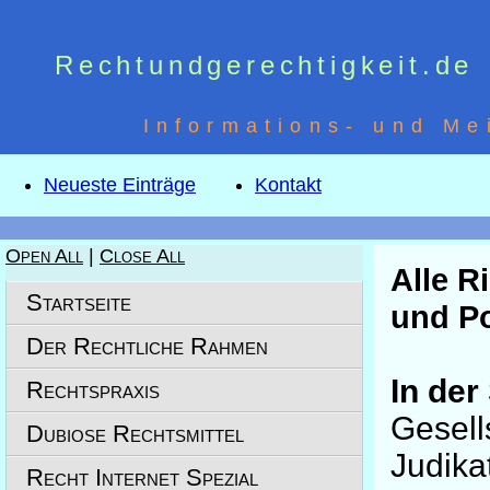
Rechtundgerechtigkeit.de
Informations- und Me
Neueste Einträge
Kontakt
Open All
|
Close All
Alle R
Startseite
und Po
Der Rechtliche Rahmen
In der
Rechtspraxis
Gesell
Dubiose Rechtsmittel
Judikat
Recht Internet Spezial