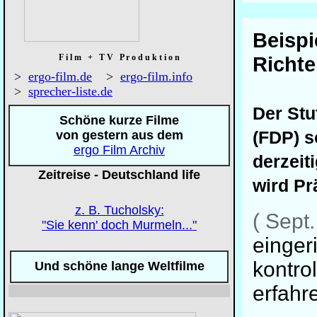
Beispi
F i l m + T V P r o d u k t i o n
Richte
>
ergo-film.de
>
ergo-film.info
>
sprecher-liste.de
Der Stu
Schöne kurze Filme
(FDP) s
von gestern aus dem
ergo Film Archiv
derzeit
Zeitreise - Deutschland life
wird Pr
z. B. Tucholsky:
( Sept
"Sie kenn' doch Murmeln..."
einger
kontro
Und schöne lange Weltfilme
erfahr